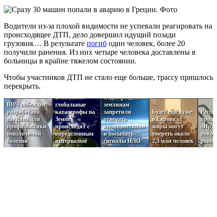
Водители из-за плохой видимости не успевали реагировать на
происходящее ДТП, дело довершил идущий позади
грузовик… В результате
погиб
один человек, более 20
получили ранения. Из них четыре человека доставлены в
больницы в крайне тяжелом состоянии.
Пугающая
Чтобы участников ДТП не стало еще больше, трассу пришлось
Загадочные
теория темного
перекрыть.
ритмы
леса нашла
Вселенной:
подтверждение:
ВИЧ побежден:
глобальные
землянам
разработана
катастрофы на
запретили
Будет ещё хуже:
Росси
вакцина для
Земле
отвечать
в Европе от
проце
профилактики
происходят с
инопланетянам
жары могут
«Ирт
неизлечимой
определенным
и посылать
умереть около
поко
болезни
интервалом
сигналы НЛО
2,3 млн человек
рыно