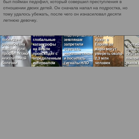
был пойман педофил, который совершил преступления в
отношении двоих детей. Он сначала напал на подростка, но
тому удалось убежать, после чего он изнасиловал десяти
Пугающая
летнюю девочку.
теория
Загадочные
темного леса
ритмы
нашла
ВИЧ
Вселенной:
подтверждение:
Будет ещё
побежден:
глобальные
землянам
хуже: в
разработана
катастрофы
запретили
Европе от
Россий
вакцина для
на Земле
отвечать
жары могут
проце
профилактики
происходят с
инопланетянам
умереть около
«Ирты
неизлечимой
определенным
и посылать
2,3 млн
покор
болезни
интервалом
сигналы НЛО
человек
рынок