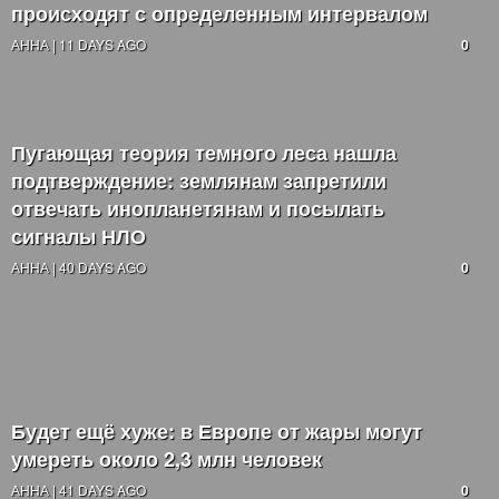
происходят с определенным интервалом
АННА | 11 DAYS AGO
0
Пугающая теория темного леса нашла
подтверждение: землянам запретили
отвечать инопланетянам и посылать
сигналы НЛО
АННА | 40 DAYS AGO
0
Будет ещё хуже: в Европе от жары могут
умереть около 2,3 млн человек
АННА | 41 DAYS AGO
0