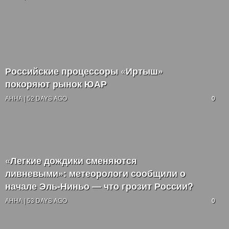
Российские процессоры «Иртыш»
покоряют рынок ЮАР
АННА | 52 DAYS AGO
0
«Легкие дождики сменяются
ливневыми»: метеорологи сообщили о
начале Эль-Ниньо — что грозит России?
АННА | 53 DAYS AGO
0