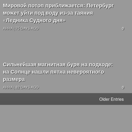
Мировой потоп приближается: Петербург
может уйти под воду из-за таяния
«Ледника Судного дня»
АННА | 75 DAYS AGO
0
Сильнейшая магнитная буря на подходе:
на Солнце нашли пятна невероятного
размера
АННА | 82 DAYS AGO
0
Older Entries