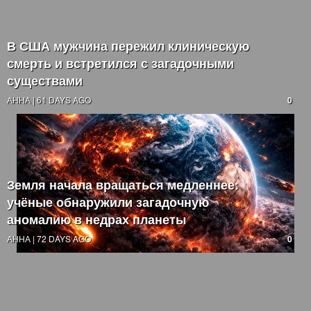
В США мужчина пережил клиническую
смерть и встретился с загадочными
существами
АННА | 61 DAYS AGO
0
Земля начала вращаться медленнее:
учёные обнаружили загадочную
аномалию в недрах планеты
АННА | 72 DAYS AGO
0