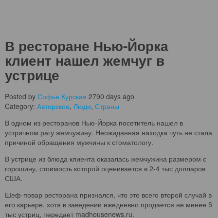
В ресторане Нью-Йорка
клиент нашел жемчуг в
устрице
Posted by
Софья Курская
2790 days ago
Category:
Авторское
,
Люди
,
Страны
В одном из ресторанов Нью-Йорка посетитель нашел в
устричном рагу жемчужину. Неожиданная находка чуть не стала
причиной обращения мужчины к стоматологу.
В устрице из блюда клиента оказалась жемчужина размером с
горошину, стоимость которой оценивается в 2-4 тыс долларов
США.
Шеф-повар ресторана признался, что это всего второй случай в
его карьере, хотя в заведении ежедневно продается не менее 5
Пугающая
тыс устриц, передает madhousenews.ru.
теория