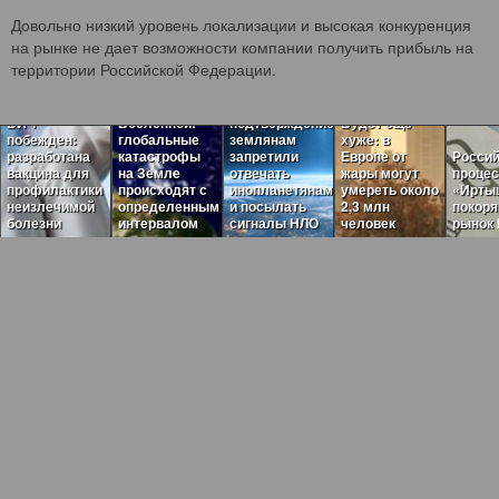
Довольно низкий уровень локализации и высокая конкуренция
на рынке не дает возможности компании получить прибыль на
Пугающая
территории Российской Федерации.
теория
Загадочные
темного леса
ритмы
нашла
ВИЧ
Вселенной:
подтверждение:
Будет ещё
побежден:
глобальные
землянам
хуже: в
разработана
катастрофы
запретили
Европе от
Россий
вакцина для
на Земле
отвечать
жары могут
проце
профилактики
происходят с
инопланетянам
умереть около
«Ирты
неизлечимой
определенным
и посылать
2,3 млн
покор
болезни
интервалом
сигналы НЛО
человек
рынок