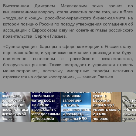
Высказанная Дмитрием Медведевым точка зрения по
вышеуказанному вопросу стала известна после того, как в Ялте
«подошел к концу» российско-украинского бизнес-саммита, на
котором позицию России по поводу утверждения соглашения об
ассоциации с Евросоюзом озвучил советник главы российского
правительства Сергей Глазьев.
«Существующие барьеры в сфере коммерции с России станут
еще масштабнее, и украинские компании-производители будут
постепенно вытеснены с российского, казахстанского,
белорусского рынков. Также пострадает и украинская отрасль
машиностроения, поскольку импортные тарифы негативно
Пугающая
отражаются на сфере кооперации», — заявил Глазьев.
теория
Загадочные
темного леса
ритмы
нашла
ВИЧ
Вселенной:
подтверждение:
Будет ещё
побежден:
глобальные
землянам
хуже: в
разработана
катастрофы
запретили
Европе от
Россий
вакцина для
на Земле
отвечать
жары могут
проце
профилактики
происходят с
инопланетянам
умереть около
«Ирты
неизлечимой
определенным
и посылать
2,3 млн
покор
болезни
интервалом
сигналы НЛО
человек
рынок