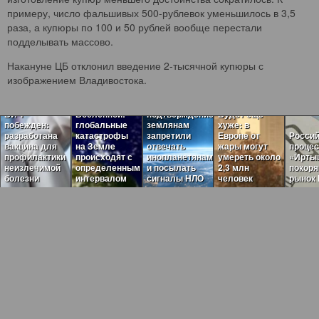
примеру, число фальшивых 500-рублевок уменьшилось в 3,5
раза, а купюры по 100 и 50 рублей вообще перестали
подделывать массово.
Накануне ЦБ отклонил введение 2-тысячной купюры с
Пугающая
изображением Владивостока.
теория
Загадочные
темного леса
ритмы
нашла
ВИЧ
Вселенной:
подтверждение:
Будет ещё
побежден:
глобальные
землянам
хуже: в
разработана
катастрофы
запретили
Европе от
Россий
вакцина для
на Земле
отвечать
жары могут
проце
профилактики
происходят с
инопланетянам
умереть около
«Ирты
неизлечимой
определенным
и посылать
2,3 млн
покор
болезни
интервалом
сигналы НЛО
человек
рынок