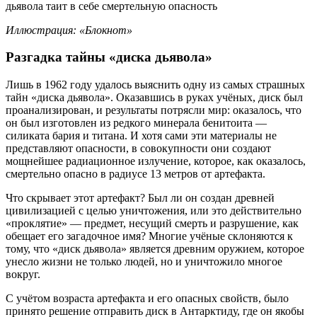
Иллюстрация: «Блокнот»
Разгадка тайны «диска дьявола»
Лишь в 1962 году удалось выяснить одну из самых страшных
тайн «диска дьявола». Оказавшись в руках учёных, диск был
проанализирован, и результаты потрясли мир: оказалось, что
он был изготовлен из редкого минерала бенитоита —
силиката бария и титана. И хотя сами эти материалы не
представляют опасности, в совокупности они создают
мощнейшее радиационное излучение, которое, как оказалось,
смертельно опасно в радиусе 13 метров от артефакта.
Что скрывает этот артефакт? Был ли он создан древней
цивилизацией с целью уничтожения, или это действительно
«проклятие» — предмет, несущий смерть и разрушение, как
обещает его загадочное имя? Многие учёные склоняются к
тому, что «диск дьявола» является древним оружием, которое
унесло жизни не только людей, но и уничтожило многое
вокруг.
С учётом возраста артефакта и его опасных свойств, было
принято решение отправить диск в Антарктиду, где он якобы