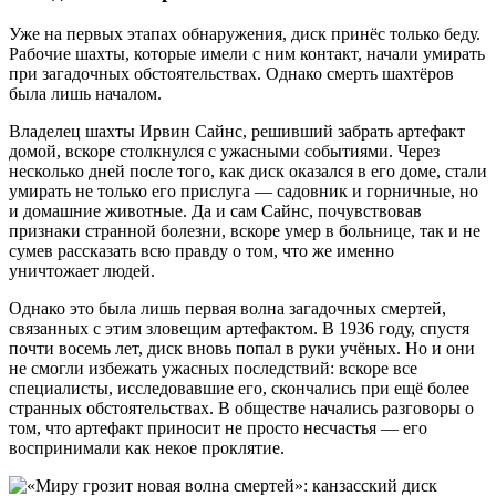
Уже на первых этапах обнаружения, диск принёс только беду.
Рабочие шахты, которые имели с ним контакт, начали умирать
при загадочных обстоятельствах. Однако смерть шахтёров
была лишь началом.
Владелец шахты Ирвин Сайнс, решивший забрать артефакт
домой, вскоре столкнулся с ужасными событиями. Через
несколько дней после того, как диск оказался в его доме, стали
умирать не только его прислуга — садовник и горничные, но
и домашние животные. Да и сам Сайнс, почувствовав
признаки странной болезни, вскоре умер в больнице, так и не
сумев рассказать всю правду о том, что же именно
уничтожает людей.
Однако это была лишь первая волна загадочных смертей,
связанных с этим зловещим артефактом. В 1936 году, спустя
почти восемь лет, диск вновь попал в руки учёных. Но и они
не смогли избежать ужасных последствий: вскоре все
специалисты, исследовавшие его, скончались при ещё более
странных обстоятельствах. В обществе начались разговоры о
том, что артефакт приносит не просто несчастья — его
воспринимали как некое проклятие.