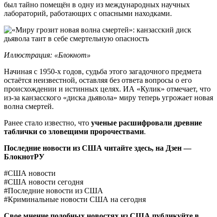
был тайно помещён в одну из международных научных
лабораторий, работающих с опасными находками.
Иллюстрация: «Блокнот»
Начиная с 1950-х годов, судьба этого загадочного предмета
остаётся неизвестной, оставляя без ответа вопросы о его
происхождении и истинных целях. ИА «Кулик» отмечает, что
из-за канзасского «диска дьявола» миру теперь угрожает новая
волна смертей.
Ранее стало известно, что
ученые расшифровали древние
таблички со зловещими пророчествами
.
Последние новости из США читайте здесь, на
Дзен —
БлокнотРУ
#США новости
#США новости сегодня
#Последние новости из США
#Криминальные новости США на сегодня
Пугающая
Свое мнение подобных новостях из США публикуйте в