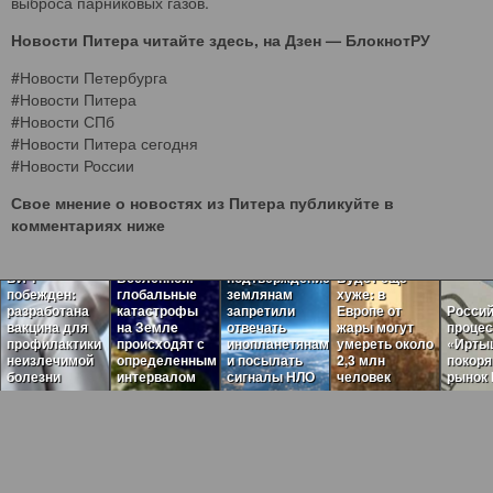
выброса парниковых газов.
Новости Питера читайте здесь, на
Дзен — БлокнотРУ
#Новости Петербурга
#Новости Питера
#Новости СПб
#Новости Питера сегодня
#Новости России
Свое мнение о новостях из Питера публикуйте в
Пугающая
комментариях ниже
теория
Загадочные
темного леса
ритмы
нашла
ВИЧ
Вселенной:
подтверждение:
Будет ещё
побежден:
глобальные
землянам
хуже: в
разработана
катастрофы
запретили
Европе от
Россий
вакцина для
на Земле
отвечать
жары могут
проце
профилактики
происходят с
инопланетянам
умереть около
«Ирты
неизлечимой
определенным
и посылать
2,3 млн
покор
болезни
интервалом
сигналы НЛО
человек
рынок