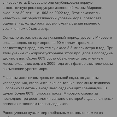
университета. В феврале они опубликовали первую
высокоточную реконструкцию изменений массы Мирового
океана за 30 лет — с 1993 по 2022 год. Этот показатель,
известный как баристатический уровень моря, позволяет
оценить, насколько рост уровня океана связан именно с
увеличением объема воды.
Согласно их расчетам, за указанный период уровень Мирового
океана поднялся примерно на 90 миллиметров, что
соответствует среднему темпу около 3,3 миллиметра в год. При
этом ученые фиксируют ускорение этого процесса в последние
десятилетия. Около 60% роста объясняется увеличением
массы океанских вод, а с 2005 года этот фактор стал ключевым
в изменении уровня моря.
Главным источником дополнительной воды, по данным
исследования, стало интенсивное таяние наземных ледников.
Особенно заметный вклад внес ледяной щит Гренландии. В
целом более 80% прироста массы Мирового океана за
последние три десятилетия связано с потерей льда в полярных
регионах и таянием горных ледников.
Ранее ученые пугали мир глобальным потеплением из-за