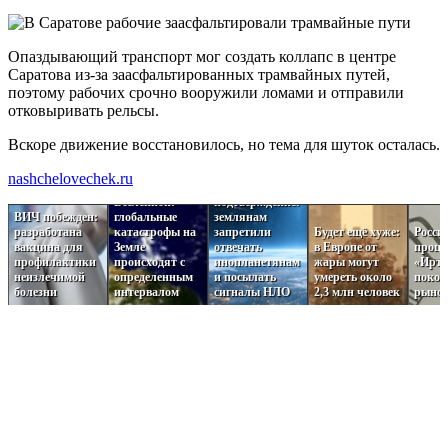
Опаздывающий транспорт мог создать коллапс в центре
Саратова из-за заасфальтированных трамвайных путей,
поэтому рабочих срочно вооружили ломами и отправили
отковыривать рельсы.
Вскоре движение восстановилось, но тема для шуток осталась.
Пугающая
Загадочные
теория темного
nashchelovechek.ru
ритмы
леса нашла
Вселенной:
подтверждение:
ВИЧ побежден:
глобальные
землянам
разработана
катастрофы на
запретили
Будет ещё хуже:
Росси
вакцина для
Земле
отвечать
в Европе от
проце
профилактики
происходят с
инопланетянам
жары могут
«Ирт
неизлечимой
определенным
и посылать
умереть около
поко
болезни
интервалом
сигналы НЛО
2,3 млн человек
рыно