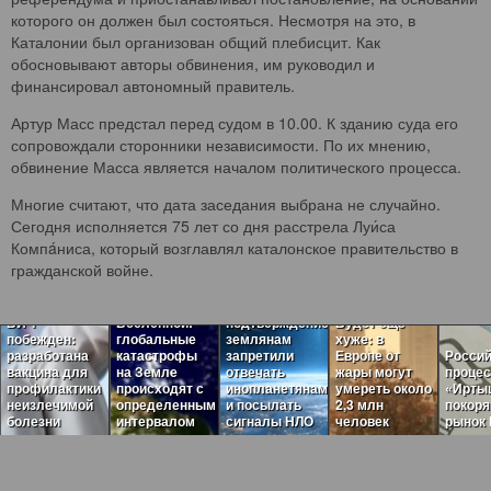
которого он должен был состояться. Несмотря на это, в
Каталонии был организован общий плебисцит. Как
обосновывают авторы обвинения, им руководил и
финансировал автономный правитель.
Артур Масс предстал перед судом в 10.00. К зданию суда его
сопровождали сторонники независимости. По их мнению,
обвинение Масса является началом политического процесса.
Многие считают, что дата заседания выбрана не случайно.
Сегодня исполняется 75 лет со дня расстрела Луи́са
Компáниса, который возглавлял каталонское правительство в
Пугающая
гражданской войне.
теория
Загадочные
темного леса
ритмы
нашла
ВИЧ
Вселенной:
подтверждение:
Будет ещё
побежден:
глобальные
землянам
хуже: в
разработана
катастрофы
запретили
Европе от
Россий
вакцина для
на Земле
отвечать
жары могут
проце
профилактики
происходят с
инопланетянам
умереть около
«Ирты
неизлечимой
определенным
и посылать
2,3 млн
покор
болезни
интервалом
сигналы НЛО
человек
рынок