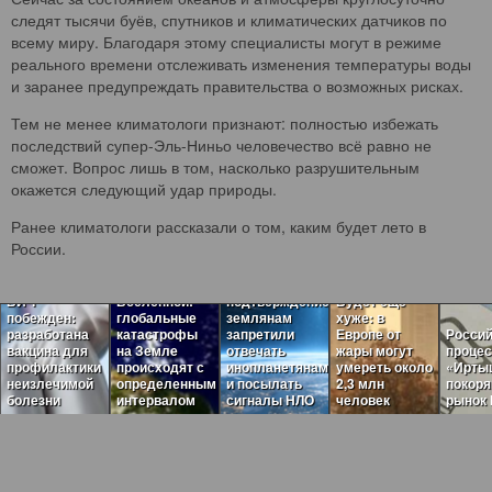
следят тысячи буёв, спутников и климатических датчиков по
всему миру. Благодаря этому специалисты могут в режиме
реального времени отслеживать изменения температуры воды
и заранее предупреждать правительства о возможных рисках.
Тем не менее климатологи признают: полностью избежать
последствий супер-Эль-Ниньо человечество всё равно не
сможет. Вопрос лишь в том, насколько разрушительным
окажется следующий удар природы.
Ранее климатологи рассказали о том, каким будет лето в
Пугающая
России.
теория
Загадочные
темного леса
ритмы
нашла
ВИЧ
Вселенной:
подтверждение:
Будет ещё
побежден:
глобальные
землянам
хуже: в
разработана
катастрофы
запретили
Европе от
Россий
вакцина для
на Земле
отвечать
жары могут
проце
профилактики
происходят с
инопланетянам
умереть около
«Ирты
неизлечимой
определенным
и посылать
2,3 млн
покор
болезни
интервалом
сигналы НЛО
человек
рынок