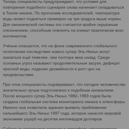
Теперь специалисты предупреждают, что условия для
повторения подобного сценария снова начинают складываться
в Тихом океане. По прогнозам исследователей, температура
воды может подняться примерно на три градуса выше нормы.
Для океанической системы это считается крайне серьёзным
отклонением, способным повлиять на климат практически всех
континентов.
Учёные опасаются, что на фоне современного глобального
потепления последствия нового супер-Эль-Ниньо могут
оказаться ещё тяжелее, чем полтора века назад. Среди
основных угроз называют продолжительные засухи, дефицит
пресной воды, падение урожайности и рост цен на
продовольствие.
При этом специалисты подчёркивают, что сегодня человечество
значительно лучше подготовлено к подобным аномалиям.
После мощного супер-Эль-Ниньо 1982–1983 годов была
создана глобальная система мониторинга океана и атмосферы.
Именно она позволила заранее выявить приближение
сильнейшего Эль-Ниньо 1997 года, которое нанесло мировой
экономике ущерб на десятки миллиардов долларов.
Сейчас за состоянием океанов и атмосферы круглосуточно